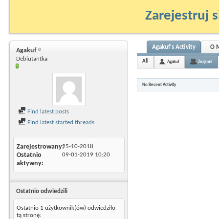
Zarejestruj s
Agakuf's Activity
O 
Agakuf
Debiutantka
All
Agakuf
Znajomi
No Recent Activity
Find latest posts
Find latest started threads
Zarejestrowany
25-10-2018
Ostatnio
09-01-2019
10:20
aktywny
Ostatnio odwiedzili
Ostatnio 1 użytkownik(ów) odwiedziło
tą stronę: