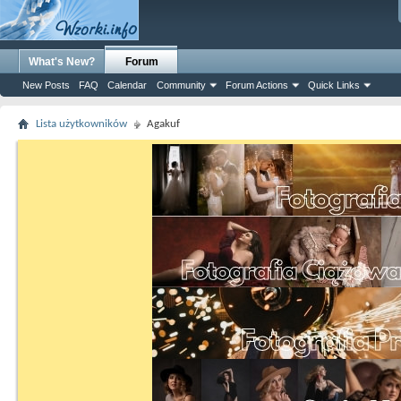
What's New?
Forum
New Posts
FAQ
Calendar
Community
Forum Actions
Quick Links
Lista użytkowników
Agakuf