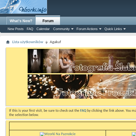
What's New?
Forum
New Posts
FAQ
Calendar
Community
Forum Actions
Quick Links
Lista użytkowników
Agakuf
If this is your first visit, be sure to check out the
FAQ
by clicking the link above. You m
the selection below.