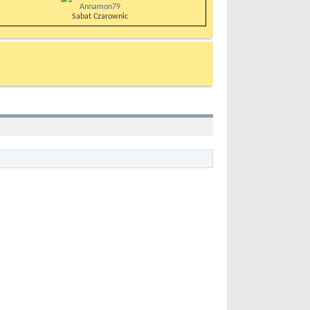
Annamon79
Sabat Czarownic