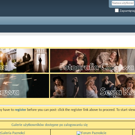
Zapamiętaj
ay have to
register
before you can post: click the register link above to proceed. To start vi
Galerie użytkowników dostępne po zalogowaniu się