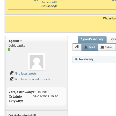
Annamon79
Russian Style
Wszystko n
Agakuf's Activity
O 
Agakuf
Debiutantka
All
Agakuf
Znajomi
No Recent Activity
Find latest posts
Find latest started threads
Zarejestrowany
25-10-2018
Ostatnio
09-01-2019
10:20
aktywny
Ostatnio odwiedzili