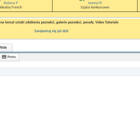
Bożena P
Ivonna70
Idealny French
Szpice konkursowe
a temat sztuki zdobienia paznokci, galerie paznokci, porady, Video Tutoriale
Zarejestruj się już dziś
Mnie
Photos