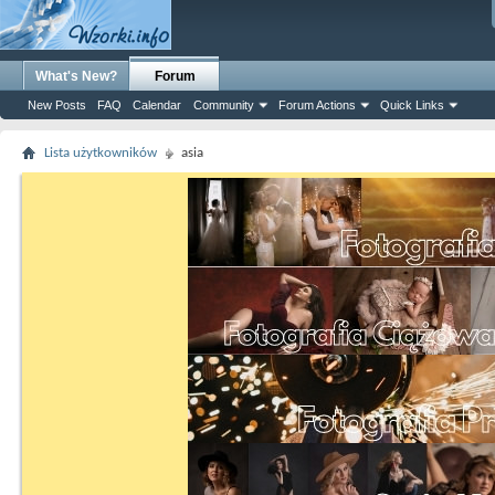
What's New?
Forum
New Posts
FAQ
Calendar
Community
Forum Actions
Quick Links
Lista użytkowników
asia