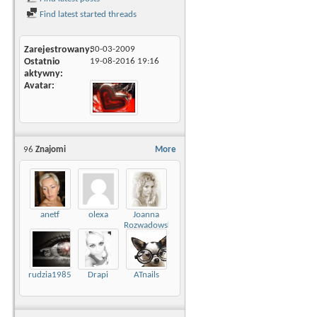
Find latest started threads
Zarejestrowany
30-03-2009
Ostatnio
19-08-2016
19:16
aktywny
Avatar
96
Znajomi
More
anetf
olexa
Joanna
Rozwadowska
rudzia1985
Drapi
ATnails