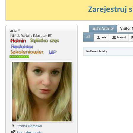
Zarejestruj s
asia's Activity
Visitor
asia
INM & RaNails Educator EF
All
asia
Znajomi
No Recent Activity
Strona Domowa
Find latest posts