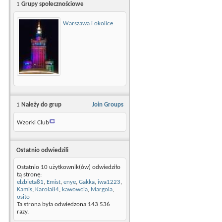
1
Grupy społecznościowe
Warszawa i okolice
1
Należy do grup
Join Groups
Wzorki Club
Ostatnio odwiedzili
Ostatnio 10 użytkownik(ów) odwiedziło
tą stronę:
elzbieta81
,
Emist
,
enye
,
Gakka
,
iwa1223
,
Kamis
,
Karola84
,
kawowcia
,
Margola
,
osito
Ta strona była odwiedzona
143 536
razy.