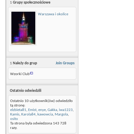
1
Grupy społecznościowe
Warszawa i okolice
1
Należy do grup
Join Groups
Wzorki Club
Ostatnio odwiedzili
Ostatnio 10 użytkownik(ów) odwiedziło
tą stronę:
elzbieta81
,
Emist
,
enye
,
Gakka
,
iwa1223
,
Kamis
,
Karola84
,
kawowcia
,
Margola
,
osito
Ta strona była odwiedzona
143 728
razy.