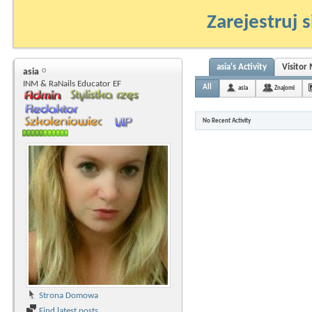
Zarejestruj s
asia's Activity
Visitor
asia
INM & RaNails Educator EF
All
asia
Znajomi
No Recent Activity
Strona Domowa
Find latest posts