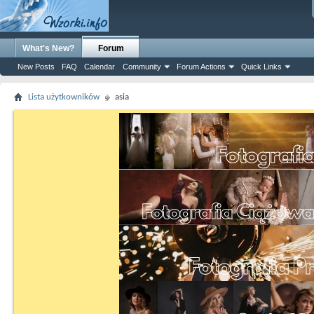
What's New?
Forum
New Posts
FAQ
Calendar
Community
Forum Actions
Quick Links
Lista użytkowników
asia