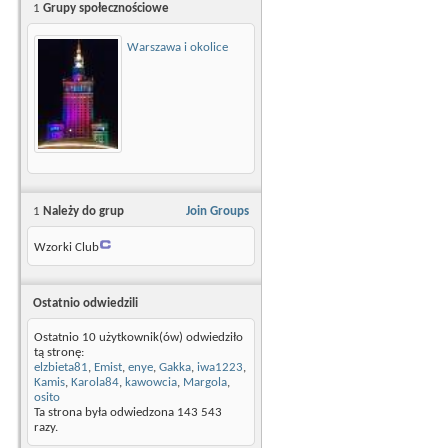
1
Grupy społecznościowe
Warszawa i okolice
1
Należy do grup
Join Groups
Wzorki Club
Ostatnio odwiedzili
Ostatnio 10 użytkownik(ów) odwiedziło
tą stronę:
elzbieta81
,
Emist
,
enye
,
Gakka
,
iwa1223
,
Kamis
,
Karola84
,
kawowcia
,
Margola
,
osito
Ta strona była odwiedzona
143 543
razy.