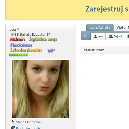
Zarejestruj s
asia's Activity
Visitor
asia
INM & RaNails Educator EF
All
asia
Znajomi
No Recent Activity
Strona Domowa
Find latest posts