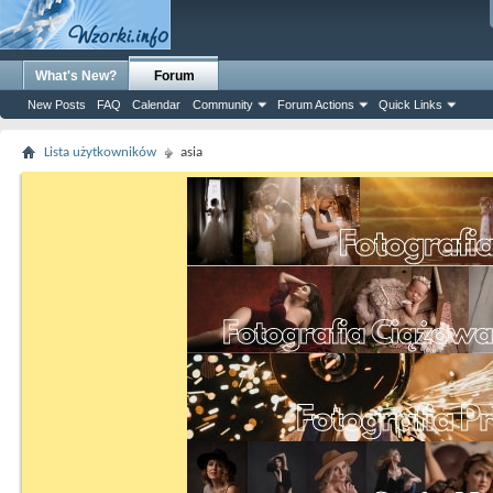
What's New?
Forum
New Posts
FAQ
Calendar
Community
Forum Actions
Quick Links
Lista użytkowników
asia