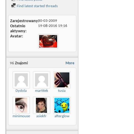
Find latest started threads
Zarejestrowany
30-03-2009
Ostatnio
19-08-2016
19:16
aktywny
Avatar
96
Znajomi
More
Dydola
martitek
tusia
minimouse
asiekfr
afterglow