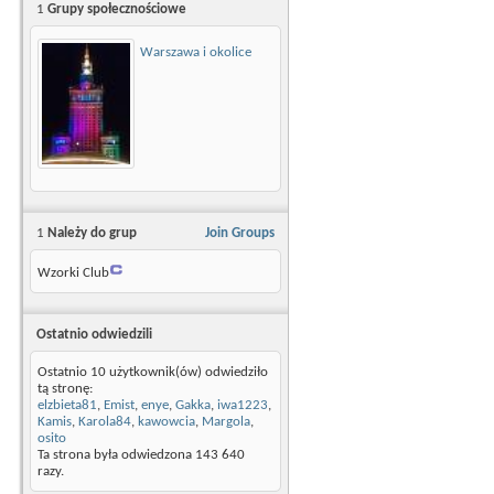
1
Grupy społecznościowe
Warszawa i okolice
1
Należy do grup
Join Groups
Wzorki Club
Ostatnio odwiedzili
Ostatnio 10 użytkownik(ów) odwiedziło
tą stronę:
elzbieta81
,
Emist
,
enye
,
Gakka
,
iwa1223
,
Kamis
,
Karola84
,
kawowcia
,
Margola
,
osito
Ta strona była odwiedzona
143 640
razy.