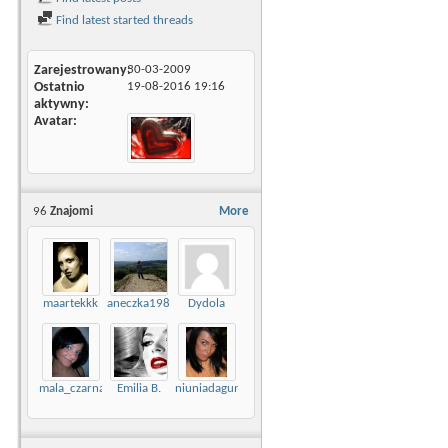
Find latest started threads
Zarejestrowany
30-03-2009
Ostatnio
19-08-2016
19:16
aktywny
Avatar
96
Znajomi
More
maartekkk
aneczka19895
Dydola
mala_czarna88
Emilia B.
niuniadagunia