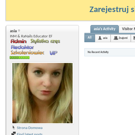
Zarejestruj s
asia's Activity
Visitor
asia
INM & RaNails Educator EF
All
asia
Znajomi
No Recent Activity
Strona Domowa
Find latest posts