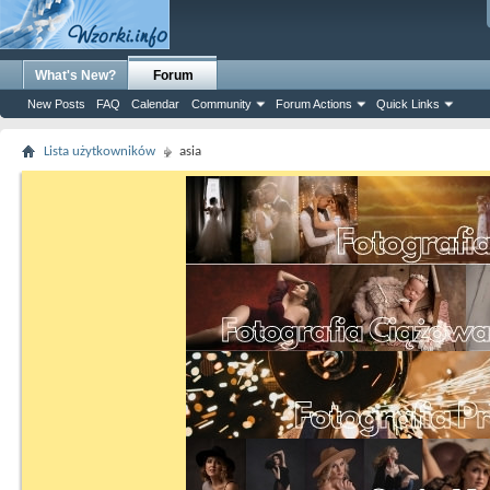
What's New?
Forum
New Posts
FAQ
Calendar
Community
Forum Actions
Quick Links
Lista użytkowników
asia