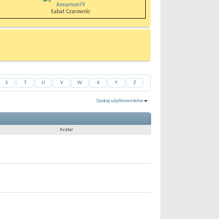
Annamon79
Sabat Czarownic
S
T
U
V
W
X
Y
Z
Szukaj użytkowników
Pokaż wyniki 1 do 30 z 69612
Wyszukiwanie trwało
0.03
sekund.
Avatar