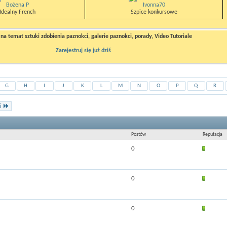
Bożena P
Ivonna70
Idealny French
Szpice konkursowe
a temat sztuki zdobienia paznokci, galerie paznokci, porady, Video Tutoriale
Zarejestruj się już dziś
G
H
I
J
K
L
M
N
O
P
Q
R
i
Postów
Reputacja
0
0
0