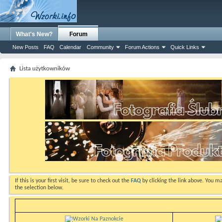
What's New?
Forum
New Posts
FAQ
Calendar
Community
Forum Actions
Quick Links
Lista użytkowników
If this is your first visit, be sure to check out the
FAQ
by clicking the link above. You m
the selection below.