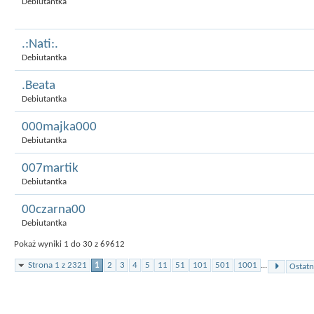
Debiutantka
.:Nati:.
Debiutantka
.Beata
Debiutantka
000majka000
Debiutantka
007martik
Debiutantka
00czarna00
Debiutantka
Pokaż wyniki 1 do 30 z 69612
Strona 1 z 2321
1
2
3
4
5
11
51
101
501
1001
...
Ostatn