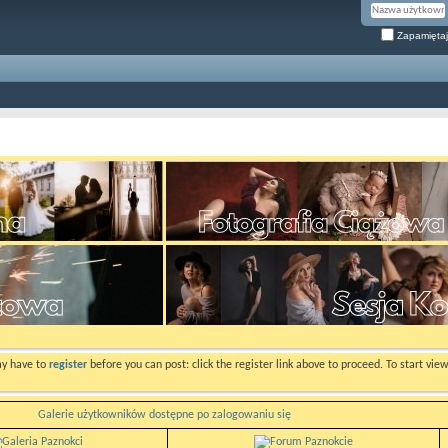
Zapamiętaj
ay have to
register
before you can post: click the register link above to proceed. To start vi
Galerie użytkowników dostępne po zalogowaniu się