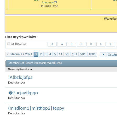
Annamon79
Russian Style
Wszystko n
Lista użytkowników
Filter Results
#
A
B
C
D
E
F
Strona 1 z 2321
1
2
3
4
5
11
51
101
501
1001
...
Ostatn
Members of Forum Paznokcie Wzorki.Info
Nazwa użytkownika
!A!bzldjafpa
Debiutantka
�?ucjavtkpqo
Debiutantka
(misdiom1|misttiop2|teppy
Debiutantka