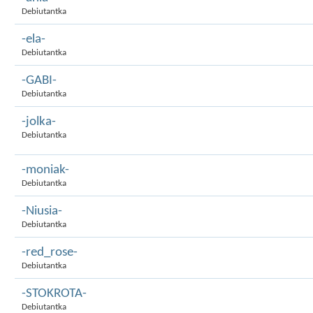
Debiutantka
-ela-
Debiutantka
-GABI-
Debiutantka
-jolka-
Debiutantka
-moniak-
Debiutantka
-Niusia-
Debiutantka
-red_rose-
Debiutantka
-STOKROTA-
Debiutantka