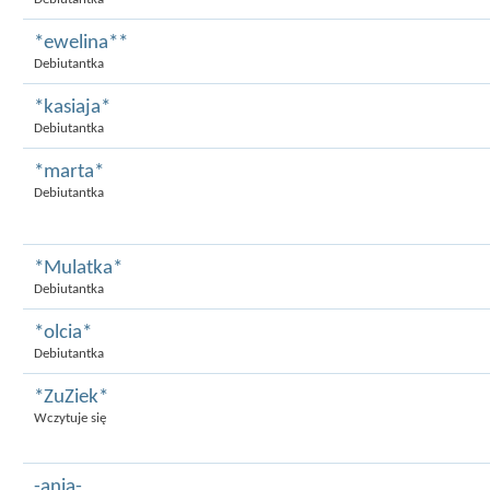
*ewelina**
Debiutantka
*kasiaja*
Debiutantka
*marta*
Debiutantka
*Mulatka*
Debiutantka
*olcia*
Debiutantka
*ZuZiek*
Wczytuje się
-ania-