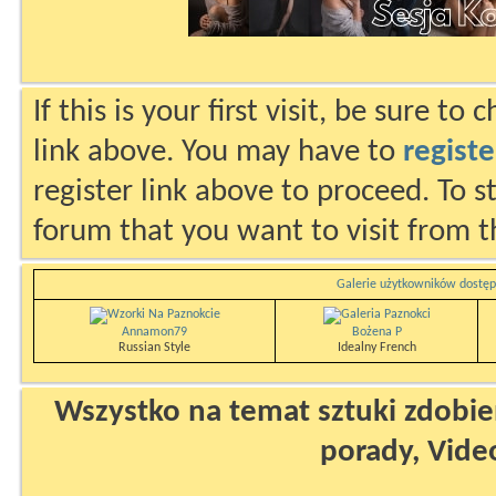
If this is your first visit, be sure to
link above. You may have to
registe
register link above to proceed. To s
forum that you want to visit from t
Galerie użytkowników dostęp
Annamon79
Bożena P
Russian Style
Idealny French
Wszystko na temat sztuki zdobien
porady, Vide