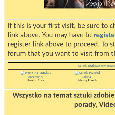
If this is your first visit, be sure to
link above. You may have to
registe
register link above to proceed. To s
forum that you want to visit from t
Galerie użytkowników dostęp
Annamon79
Bożena P
Russian Style
Idealny French
Wszystko na temat sztuki zdobien
porady, Vide