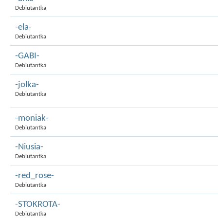
Debiutantka
-ela-
Debiutantka
-GABI-
Debiutantka
-jolka-
Debiutantka
-moniak-
Debiutantka
-Niusia-
Debiutantka
-red_rose-
Debiutantka
-STOKROTA-
Debiutantka