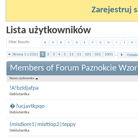
Zarejestruj s
Lista użytkowników
Filter Results
#
A
B
C
D
E
F
G
H
I
J
K
Strona 1 z 2321
1
2
3
4
5
11
51
101
501
1001
...
Ostatn
Members of Forum Paznokcie Wzork
Nazwa użytkownika
!A!bzldjafpa
Debiutantka
�?ucjavtkpqo
Debiutantka
(misdiom1|misttiop2|teppy
Debiutantka