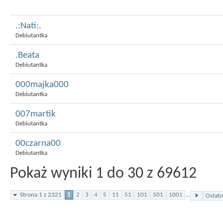
.:Nati:.
Debiutantka
.Beata
Debiutantka
000majka000
Debiutantka
007martik
Debiutantka
00czarna00
Debiutantka
Pokaż wyniki 1 do 30 z 69612
Strona 1 z 2321
1
2
3
4
5
11
51
101
501
1001
...
Ostatn