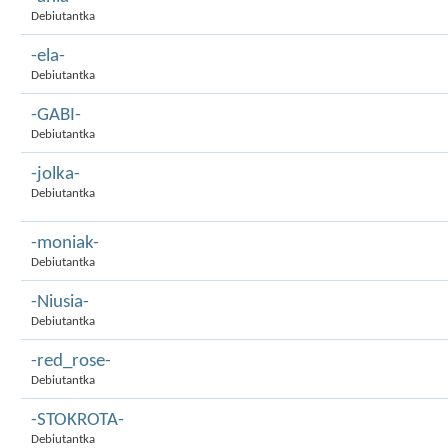
Debiutantka
-ela-
Debiutantka
-GABI-
Debiutantka
-jolka-
Debiutantka
-moniak-
Debiutantka
-Niusia-
Debiutantka
-red_rose-
Debiutantka
-STOKROTA-
Debiutantka