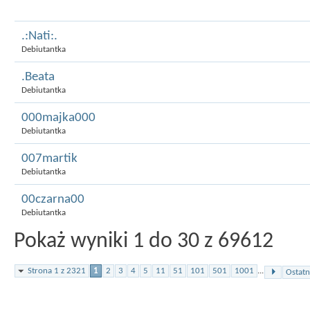
.:Nati:.
Debiutantka
.Beata
Debiutantka
000majka000
Debiutantka
007martik
Debiutantka
00czarna00
Debiutantka
Pokaż wyniki 1 do 30 z 69612
Strona 1 z 2321
1
2
3
4
5
11
51
101
501
1001
...
Ostatn