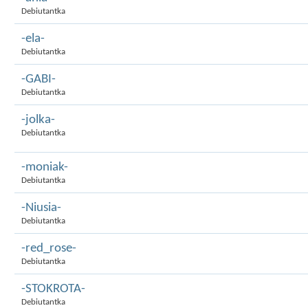
Debiutantka
-ela-
Debiutantka
-GABI-
Debiutantka
-jolka-
Debiutantka
-moniak-
Debiutantka
-Niusia-
Debiutantka
-red_rose-
Debiutantka
-STOKROTA-
Debiutantka