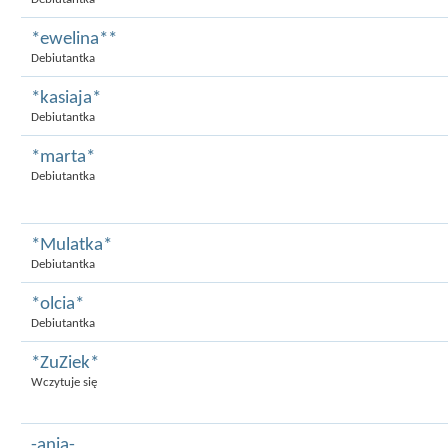
*ewelina**
Debiutantka
*kasiaja*
Debiutantka
*marta*
Debiutantka
*Mulatka*
Debiutantka
*olcia*
Debiutantka
*ZuZiek*
Wczytuje się
-ania-