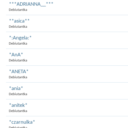
***ADRIANNA__***
Debiutantka
**asica**
Debiutantka
*:Angela:*
Debiutantka
*AnA*
Debiutantka
*ANETA*
Debiutantka
*ania*
Debiutantka
*anitek*
Debiutantka
*czarnulka*
Debiutantka