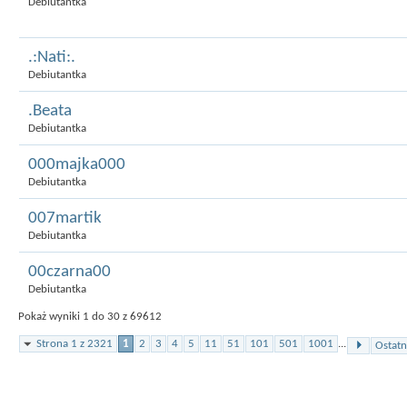
Debiutantka
.:Nati:.
Debiutantka
.Beata
Debiutantka
000majka000
Debiutantka
007martik
Debiutantka
00czarna00
Debiutantka
Pokaż wyniki 1 do 30 z 69612
Strona 1 z 2321
1
2
3
4
5
11
51
101
501
1001
...
Ostatn