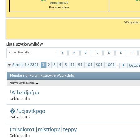
Annamon79
Russian Style
Wszystko n
Lista użytkowników
Filter Results
#
A
B
C
D
E
F
Strona 1 z 2321
1
2
3
4
5
11
51
101
501
1001
...
Ostatn
Members of Forum Paznokcie Wzorki.Info
Nazwa użytkownika
!A!bzldjafpa
Debiutantka
�?ucjavtkpqo
Debiutantka
(misdiom1|misttiop2|teppy
Debiutantka