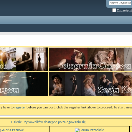
Zapamiętaj
ay have to
register
before you can post: click the register link above to proceed. To start vi
Galerie użytkowników dostępne po zalogowaniu się