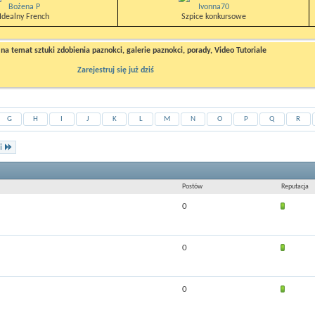
Bożena P
Ivonna70
Idealny French
Szpice konkursowe
a temat sztuki zdobienia paznokci, galerie paznokci, porady, Video Tutoriale
Zarejestruj się już dziś
G
H
I
J
K
L
M
N
O
P
Q
R
i
Postów
Reputacja
0
0
0