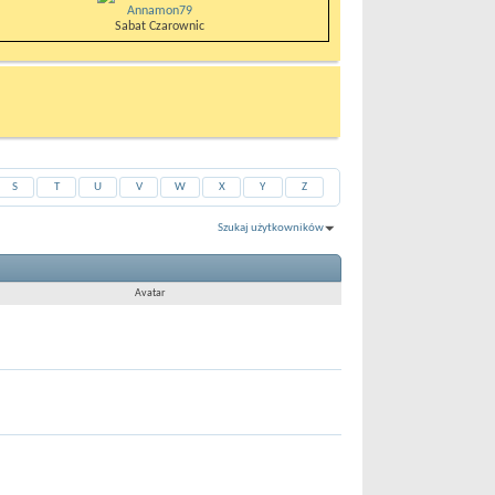
Annamon79
Sabat Czarownic
S
T
U
V
W
X
Y
Z
Szukaj użytkowników
Pokaż wyniki 1 do 30 z 69612
Wyszukiwanie trwało
0.02
sekund.
Avatar