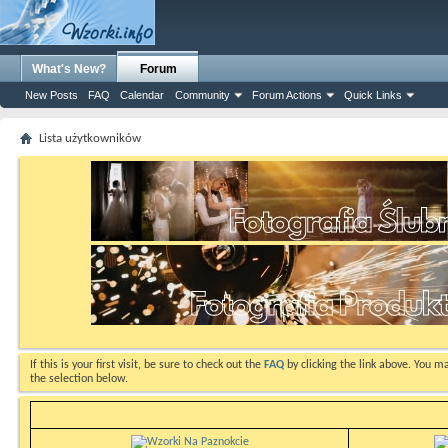
What's New?
Forum
New Posts
FAQ
Calendar
Community
Forum Actions
Quick Links
Lista użytkowników
If this is your first visit, be sure to check out the
FAQ
by clicking the link above. You m
the selection below.