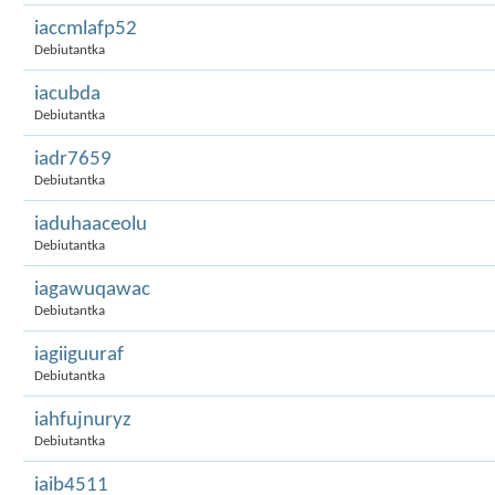
iaccmlafp52
Debiutantka
iacubda
Debiutantka
iadr7659
Debiutantka
iaduhaaceolu
Debiutantka
iagawuqawac
Debiutantka
iagiiguuraf
Debiutantka
iahfujnuryz
Debiutantka
iaib4511