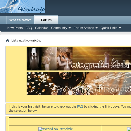
What's New?
Forum
New Posts
FAQ
Calendar
Community
Forum Actions
Quick Links
Lista użytkowników
If this is your first visit, be sure to check out the
FAQ
by clicking the link above. You m
the selection below.