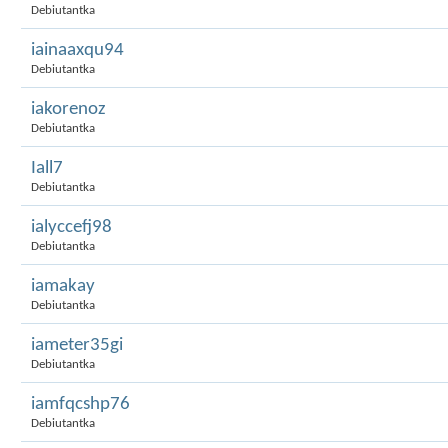
Debiutantka
iainaaxqu94
Debiutantka
iakorenoz
Debiutantka
Iall7
Debiutantka
ialyccefj98
Debiutantka
iamakay
Debiutantka
iameter35gi
Debiutantka
iamfqcshp76
Debiutantka