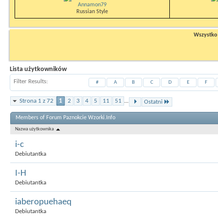
Annamon79
Russian Style
Wszystko n
Lista użytkowników
Filter Results
#
A
B
C
D
E
F
Strona 1 z 72
1
2
3
4
5
11
51
...
Ostatni
Members of Forum Paznokcie Wzorki.Info
Nazwa użytkownika
i-c
Debiutantka
I-H
Debiutantka
iaberopuehaeq
Debiutantka