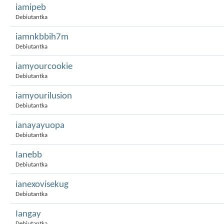
iamipeb
Debiutantka
iamnkbbih7m
Debiutantka
iamyourcookie
Debiutantka
iamyourilusion
Debiutantka
ianayayuopa
Debiutantka
Ianebb
Debiutantka
ianexovisekug
Debiutantka
Iangay
Debiutantka