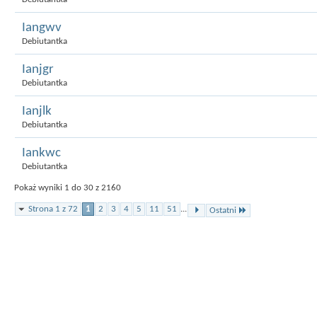
Iangwv
Debiutantka
Ianjgr
Debiutantka
Ianjlk
Debiutantka
Iankwc
Debiutantka
Pokaż wyniki 1 do 30 z 2160
Strona 1 z 72
1
2
3
4
5
11
51
...
Ostatni