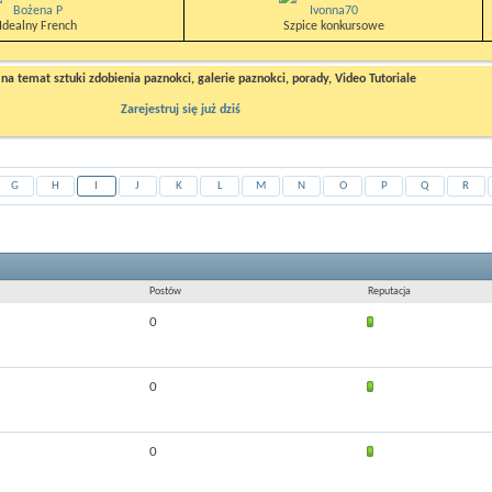
Bożena P
Ivonna70
Idealny French
Szpice konkursowe
a temat sztuki zdobienia paznokci, galerie paznokci, porady, Video Tutoriale
Zarejestruj się już dziś
G
H
I
J
K
L
M
N
O
P
Q
R
Postów
Reputacja
0
0
0