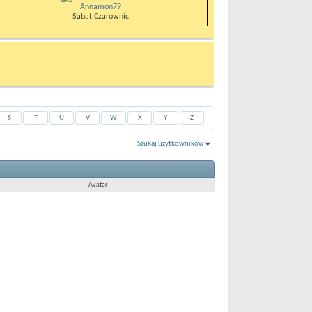
Annamon79
Sabat Czarownic
S
T
U
V
W
X
Y
Z
Szukaj użytkowników
Pokaż wyniki 1 do 30 z 2160
Wyszukiwanie trwało
0.02
sekund.
Avatar