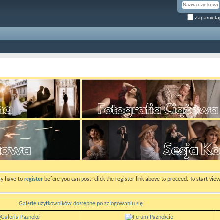
Zapamiętaj
ay have to
register
before you can post: click the register link above to proceed. To start vi
Galerie użytkowników dostępne po zalogowaniu się