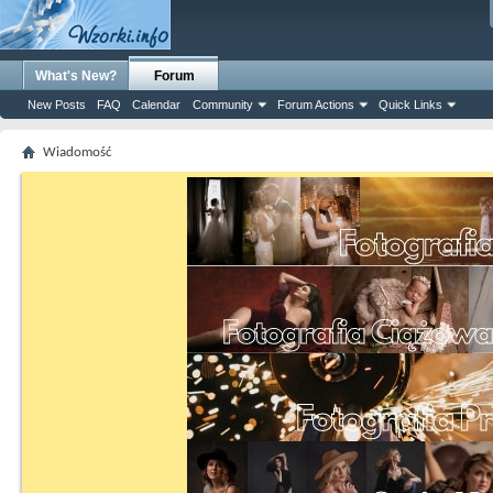
What's New?
Forum
New Posts
FAQ
Calendar
Community
Forum Actions
Quick Links
Wiadomość