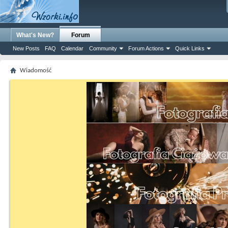
What's New?
Forum
New Posts
FAQ
Calendar
Community
Forum Actions
Quick Links
Wiadomość