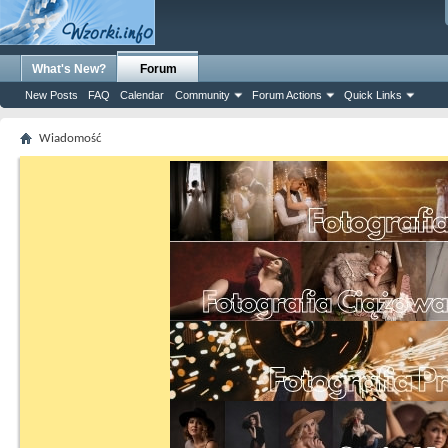
What's New?
Forum
New Posts
FAQ
Calendar
Community
Forum Actions
Quick Links
Wiadomość