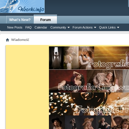
What's New?
Forum
New Posts
FAQ
Calendar
Community
Forum Actions
Quick Links
Wiadomość