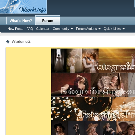
What's New?
Forum
New Posts
FAQ
Calendar
Community
Forum Actions
Quick Links
Wiadomość