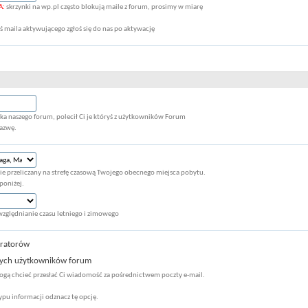
A:
skrzynki na wp.pl często blokują maile z forum, prosimy w miarę
łaś maila aktywującego zgłoś się do nas po aktywację
nika naszego forum, polecił Ci je któryś z użytkowników Forum
nazwę.
e przeliczany na strefę czasową Twojego obecnego miejsca pobytu.
poniżej.
ględnianie czasu letniego i zimowego
tratorów
łych użytkowników forum
ogą chcieć przesłać Ci wiadomość za pośrednictwem poczty e-mail.
typu informacji odznacz tę opcję.