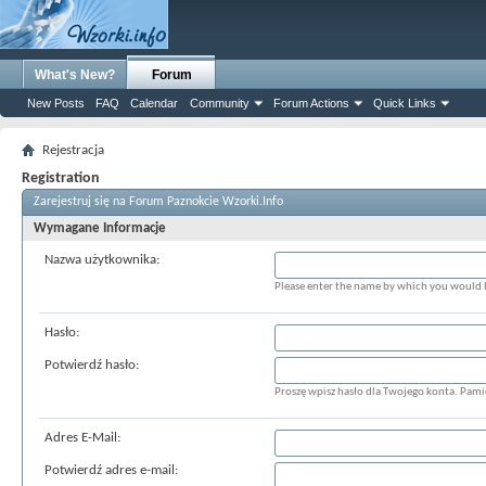
What's New?
Forum
New Posts
FAQ
Calendar
Community
Forum Actions
Quick Links
Rejestracja
Registration
Zarejestruj się na Forum Paznokcie Wzorki.Info
Wymagane Informacje
Nazwa użytkownika:
Please enter the name by which you would li
Hasło:
Potwierdź hasło:
Proszę wpisz hasło dla Twojego konta. Pamięt
Adres E-Mail:
Potwierdź adres e-mail: