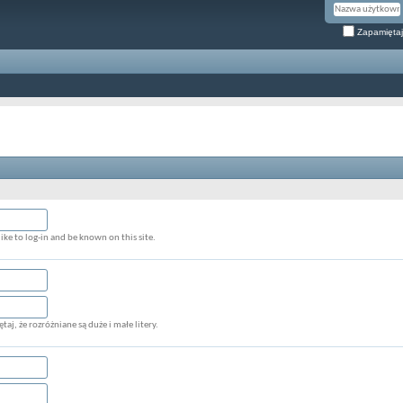
Zapamiętaj
ke to log-in and be known on this site.
aj, że rozróżniane są duże i małe litery.