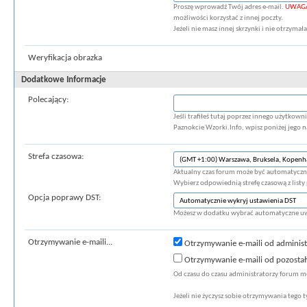
Proszę wprowadź Twój adres e-mail.
UWAG
możliwości korzystać z innej poczty.
Jeżeli nie masz innej skrzynki i nie otrzyma
Weryfikacja obrazka
Dodatkowe Informacje
Polecający:
Jeśli trafiłeś tutaj poprzez innego użytkow
Paznokcie Wzorki.Info, wpisz poniżej jego 
Strefa czasowa:
Aktualny czas forum może być automatyczni
Wybierz odpowiednią strefę czasową z listy 
Opcja poprawy DST:
Możesz w dodatku wybrać automatyczne uwz
Otrzymywanie e-maili...
Otrzymywanie e-maili od adminis
Otrzymywanie e-maili od pozosta
Od czasu do czasu administratorzy forum m
Jeżeli nie życzysz sobie otrzymywania tego 