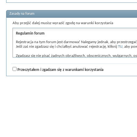
Zasady na forum
Aby przejść dalej musisz wyrazić zgodę na warunki korzystania
Regulamin forum
Rejestracja na tym forum jest darmowa! Nalegamy jednak, aby przestrzegać zas
Jeśli zaś nie zgadzasz się i chciałbyś anulować rejestrację, kliknij
TU
, aby po
Zgadzasz się nie pisać żadnych obraźliwych, obscenicznych, wulgarnych, o
przyczyną natychmiastowego i trwałego usunięcia z listy użytkowników (w
webmaster, administrator i moderatorzy tego forum mają prawo do usuwania,
które wpiszesz będą przechowywane w bazie danych. Informacje te nie bę
Przeczytałem i zgadzam się z warunkami korzystania
obarczeni odpowiedzialnością za włamania hackerskie prowadzące do pozy
Nad poprawnością przestrzegania zasad będą czuwać moderatorzy [ARG:2
Wszystkie wypowiedzi wyrażają punkt widzenia użytkownika, który je piszą,
Poprzez przyjecie tych zasad gwarantujesz, ze nie będziesz umieszczał żadny
Administratorzy i moderatorzy serwisu [ARG:2 UNDEFINED] zastrzegają so