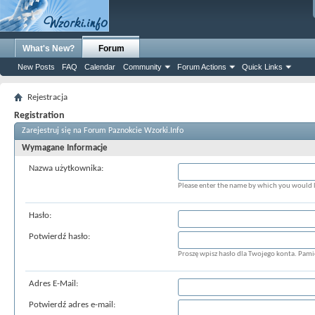
What's New?
Forum
New Posts
FAQ
Calendar
Community
Forum Actions
Quick Links
Rejestracja
Registration
Zarejestruj się na Forum Paznokcie Wzorki.Info
Wymagane Informacje
Nazwa użytkownika:
Please enter the name by which you would li
Hasło:
Potwierdź hasło:
Proszę wpisz hasło dla Twojego konta. Pamięt
Adres E-Mail:
Potwierdź adres e-mail: