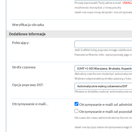
Proszę wprowadź Twój adres e-mail.
UWAG
możliwości korzystać z innej poczty.
Jeżeli nie masz innej skrzynki i nie otrzyma
Weryfikacja obrazka
Dodatkowe Informacje
Polecający:
Jeśli trafiłeś tutaj poprzez innego użytkow
Paznokcie Wzorki.Info, wpisz poniżej jego 
Strefa czasowa:
Aktualny czas forum może być automatyczni
Wybierz odpowiednią strefę czasową z listy 
Opcja poprawy DST:
Możesz w dodatku wybrać automatyczne uwz
Otrzymywanie e-maili...
Otrzymywanie e-maili od adminis
Otrzymywanie e-maili od pozosta
Od czasu do czasu administratorzy forum m
Jeżeli nie życzysz sobie otrzymywania tego 