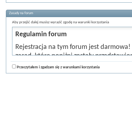
Zasady na forum
Aby przejść dalej musisz wyrazić zgodę na warunki korzystania
Regulamin forum
Rejestracja na tym forum jest darmowa!
zasad, które poniżej zostały przedstawion
zaznacz pole "Zgadzam się" i przejdź do dal
Przeczytałem i zgadzam się z warunkami korzystania
zgadzasz się i chciałbyś anulować rejestra
głównej strony forum.
Zgadzasz się nie pisać żadnych obraźliw
oszczerczych, nienawistnych, zawierając
mogą być sprzeczne z prawem. Złamanie 
natychmiastowego i trwałego usunięcia z