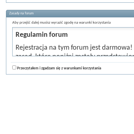
Zasady na forum
Aby przejść dalej musisz wyrazić zgodę na warunki korzystania
Regulamin forum
Rejestracja na tym forum jest darmowa!
zasad, które poniżej zostały przedstawion
zaznacz pole "Zgadzam się" i przejdź do dal
Przeczytałem i zgadzam się z warunkami korzystania
zgadzasz się i chciałbyś anulować rejestra
głównej strony forum.
Zgadzasz się nie pisać żadnych obraźliw
oszczerczych, nienawistnych, zawierając
mogą być sprzeczne z prawem. Złamanie 
natychmiastowego i trwałego usunięcia z