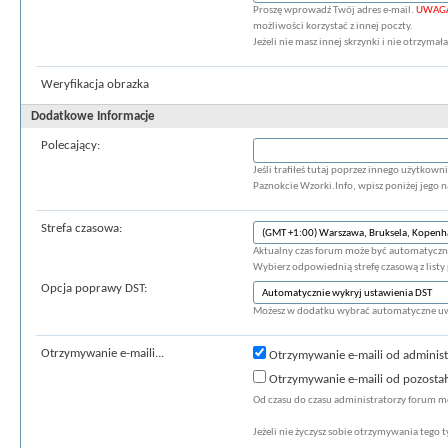
Proszę wprowadź Twój adres e-mail.
UWAG
możliwości korzystać z innej poczty.
Jeżeli nie masz innej skrzynki i nie otrzyma
Weryfikacja obrazka
Dodatkowe Informacje
Polecający:
Jeśli trafiłeś tutaj poprzez innego użytkow
Paznokcie Wzorki.Info, wpisz poniżej jego 
Strefa czasowa:
Aktualny czas forum może być automatyczni
Wybierz odpowiednią strefę czasową z listy 
Opcja poprawy DST:
Możesz w dodatku wybrać automatyczne uwz
Otrzymywanie e-maili...
Otrzymywanie e-maili od adminis
Otrzymywanie e-maili od pozosta
Od czasu do czasu administratorzy forum m
Jeżeli nie życzysz sobie otrzymywania tego 