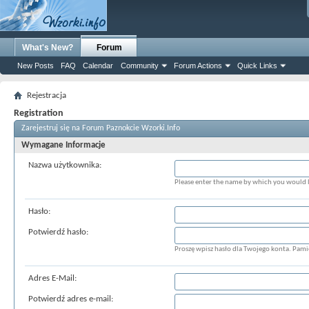
What's New?
Forum
New Posts
FAQ
Calendar
Community
Forum Actions
Quick Links
Rejestracja
Registration
Zarejestruj się na Forum Paznokcie Wzorki.Info
Wymagane Informacje
Nazwa użytkownika:
Please enter the name by which you would li
Hasło:
Potwierdź hasło:
Proszę wpisz hasło dla Twojego konta. Pamięt
Adres E-Mail:
Potwierdź adres e-mail: