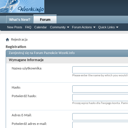
What's New?
Forum
New Posts
FAQ
Calendar
Community
Forum Actions
Quick Links
Rejestracja
Registration
Zarejestruj się na Forum Paznokcie Wzorki.Info
Wymagane Informacje
Nazwa użytkownika:
Please enter the name by which you would li
Hasło:
Potwierdź hasło:
Proszę wpisz hasło dla Twojego konta. Pamięt
Adres E-Mail:
Potwierdź adres e-mail: