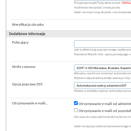
Proszę wprowadź Twój adres e-mail.
UWAG
możliwości korzystać z innej poczty.
Jeżeli nie masz innej skrzynki i nie otrzyma
Weryfikacja obrazka
Dodatkowe Informacje
Polecający:
Jeśli trafiłeś tutaj poprzez innego użytkow
Paznokcie Wzorki.Info, wpisz poniżej jego 
Strefa czasowa:
Aktualny czas forum może być automatyczni
Wybierz odpowiednią strefę czasową z listy 
Opcja poprawy DST:
Możesz w dodatku wybrać automatyczne uwz
Otrzymywanie e-maili...
Otrzymywanie e-maili od adminis
Otrzymywanie e-maili od pozosta
Od czasu do czasu administratorzy forum m
Jeżeli nie życzysz sobie otrzymywania tego 