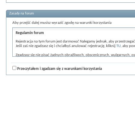
Zasady na forum
Aby przejść dalej musisz wyrazić zgodę na warunki korzystania
Regulamin forum
Rejestracja na tym forum jest darmowa! Nalegamy jednak, aby przestrzegać zas
Jeśli zaś nie zgadzasz się i chciałbyś anulować rejestrację, kliknij
TU
, aby po
Zgadzasz się nie pisać żadnych obraźliwych, obscenicznych, wulgarnych, o
przyczyną natychmiastowego i trwałego usunięcia z listy użytkowników (w
webmaster, administrator i moderatorzy tego forum mają prawo do usuwania,
które wpiszesz będą przechowywane w bazie danych. Informacje te nie bę
Przeczytałem i zgadzam się z warunkami korzystania
obarczeni odpowiedzialnością za włamania hackerskie prowadzące do pozy
Nad poprawnością przestrzegania zasad będą czuwać moderatorzy [ARG:2
Wszystkie wypowiedzi wyrażają punkt widzenia użytkownika, który je piszą,
Poprzez przyjecie tych zasad gwarantujesz, ze nie będziesz umieszczał żadny
Administratorzy i moderatorzy serwisu [ARG:2 UNDEFINED] zastrzegają so