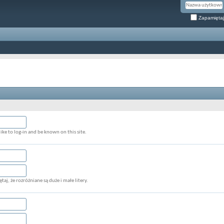
Zapamiętaj
ke to log-in and be known on this site.
aj, że rozróżniane są duże i małe litery.