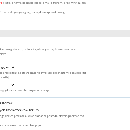
A:
skrzynki na wp.pl często blokują maile z forum, prosimy w miarę
łaś maila aktywującego zgłoś się do nas po aktywację
nika naszego forum, polecił Ci je któryś z użytkowników Forum
nazwę.
e przeliczany na strefę czasową Twojego obecnego miejsca pobytu.
poniżej.
ględnianie czasu letniego i zimowego
tratorów
łych użytkowników forum
ogą chcieć przesłać Ci wiadomość za pośrednictwem poczty e-mail.
typu informacji odznacz tę opcję.