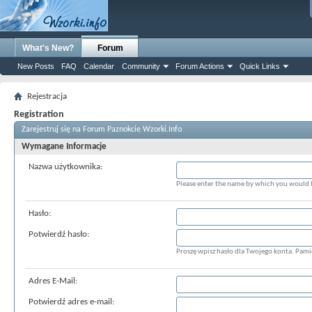
What's New?
Forum
New Posts
FAQ
Calendar
Community
Forum Actions
Quick Links
Rejestracja
Registration
Zarejestruj się na Forum Paznokcie Wzorki.Info
Wymagane Informacje
Nazwa użytkownika:
Please enter the name by which you would li
Hasło:
Potwierdź hasło:
Proszę wpisz hasło dla Twojego konta. Pamięt
Adres E-Mail:
Potwierdź adres e-mail: