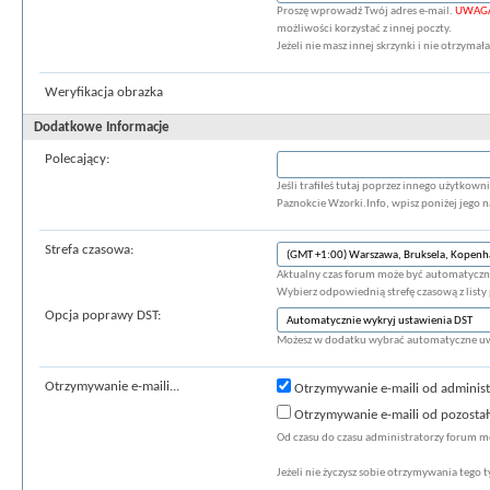
Proszę wprowadź Twój adres e-mail.
UWAG
możliwości korzystać z innej poczty.
Jeżeli nie masz innej skrzynki i nie otrzyma
Weryfikacja obrazka
Dodatkowe Informacje
Polecający:
Jeśli trafiłeś tutaj poprzez innego użytkow
Paznokcie Wzorki.Info, wpisz poniżej jego 
Strefa czasowa:
Aktualny czas forum może być automatyczni
Wybierz odpowiednią strefę czasową z listy 
Opcja poprawy DST:
Możesz w dodatku wybrać automatyczne uwz
Otrzymywanie e-maili...
Otrzymywanie e-maili od adminis
Otrzymywanie e-maili od pozosta
Od czasu do czasu administratorzy forum m
Jeżeli nie życzysz sobie otrzymywania tego 