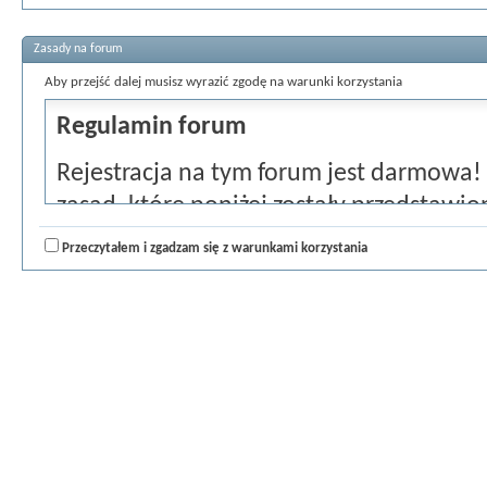
Zasady na forum
Aby przejść dalej musisz wyrazić zgodę na warunki korzystania
Regulamin forum
Rejestracja na tym forum jest darmowa!
zasad, które poniżej zostały przedstawion
zaznacz pole "Zgadzam się" i przejdź do dal
Przeczytałem i zgadzam się z warunkami korzystania
zgadzasz się i chciałbyś anulować rejestra
głównej strony forum.
Zgadzasz się nie pisać żadnych obraźliw
oszczerczych, nienawistnych, zawierając
mogą być sprzeczne z prawem. Złamanie 
natychmiastowego i trwałego usunięcia z