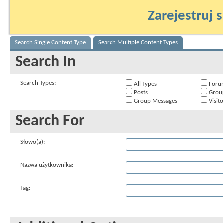
Zarejestruj s
Search Single Content Type
Search Multiple Content Types
Search In
Search Types:
All Types
Foru
Posts
Grou
Group Messages
Visit
Search For
Słowo(a):
Nazwa użytkownika:
Tag: