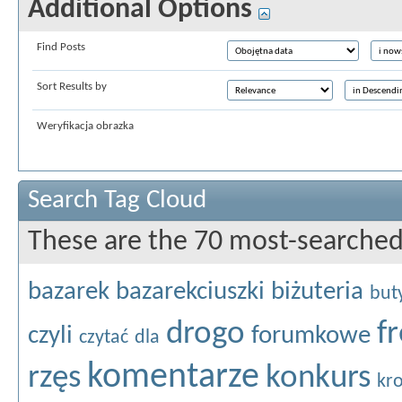
Additional Options
Find Posts
Sort Results by
Weryfikacja obrazka
Search Tag Cloud
These are the 70 most-searched
bazarek
bazarekciuszki
biżuteria
but
drogo
f
czyli
forumkowe
czytać
dla
komentarze
rzęs
konkurs
kr