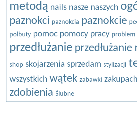
metodą
ogó
nails
nasze
naszych
paznokci
paznokcie
paznokcia
pe
pomoc
pomocy
pracy
polbuty
problem
przedłużanie
przedłużanie 
t
skojarzenia
sprzedam
shop
stylizacji
wątek
wszystkich
zakupac
zabawki
zdobienia
Ślubne