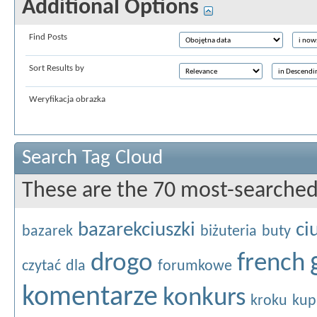
Additional Options
Find Posts
Sort Results by
Weryfikacja obrazka
Search Tag Cloud
These are the 70 most-searched
bazarekciuszki
ci
bazarek
biżuteria
buty
drogo
french
czytać
dla
forumkowe
komentarze
konkurs
kroku
kup