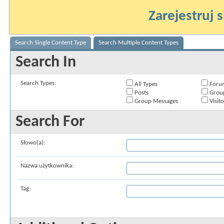
Zarejestruj s
Search Single Content Type
Search Multiple Content Types
Search In
Search Types:
All Types
Foru
Posts
Grou
Group Messages
Visit
Search For
Słowo(a):
Nazwa użytkownika:
Tag: