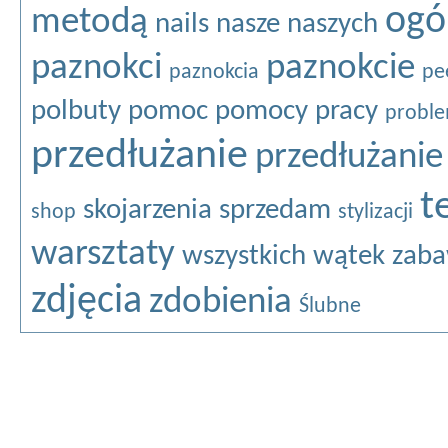
ogó
metodą
nails
nasze
naszych
paznokci
paznokcie
paznokcia
pe
polbuty
pomoc
pomocy
pracy
probl
przedłużanie
przedłużanie
t
skojarzenia
sprzedam
shop
stylizacji
warsztaty
wszystkich
wątek
zaba
zdjęcia
zdobienia
Ślubne