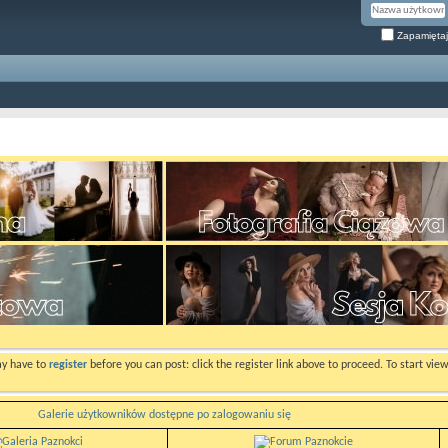
Zapamiętaj
ay have to
register
before you can post: click the register link above to proceed. To start vi
Galerie użytkowników dostępne po zalogowaniu się