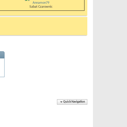
Annamon79
Sabat Czarownic
Quick Navigation