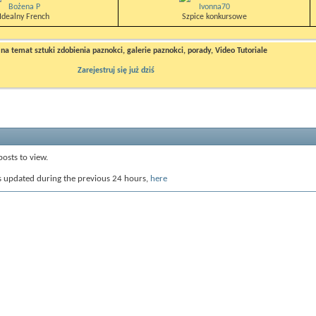
Bożena P
Ivonna70
Idealny French
Szpice konkursowe
a temat sztuki zdobienia paznokci, galerie paznokci, porady, Video Tutoriale
Zarejestruj się już dziś
posts to view.
s updated during the previous 24 hours,
here