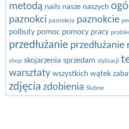
ogó
metodą
nails
nasze
naszych
paznokci
paznokcie
paznokcia
pe
polbuty
pomoc
pomocy
pracy
probl
przedłużanie
przedłużanie 
t
skojarzenia
sprzedam
shop
stylizacji
warsztaty
wszystkich
wątek
zaba
zdjęcia
zdobienia
Ślubne