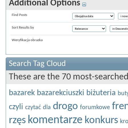
Additional Options
Find Posts
Sort Results by
Weryfikacja obrazka
Search Tag Cloud
These are the 70 most-searched
bazarek
bazarekciuszki
biżuteria
but
drogo
fre
czyli
czytać
dla
forumkowe
komentarze
rzęs
konkurs
kr