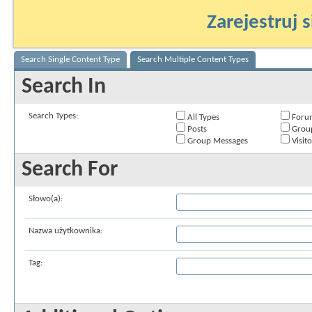
Zarejestruj s
Search Single Content Type
Search Multiple Content Types
Search In
Search Types:
All Types
Foru
Posts
Grou
Group Messages
Visit
Search For
Słowo(a):
Nazwa użytkownika:
Tag: