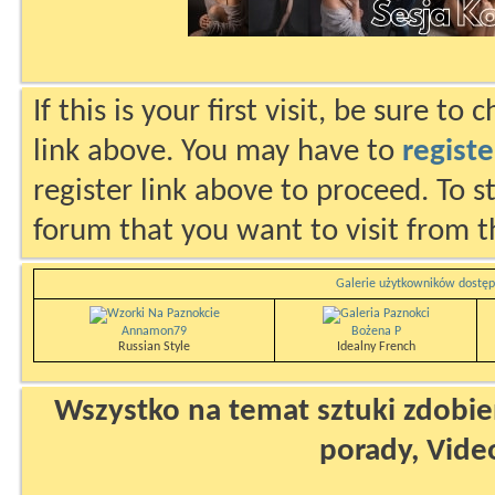
If this is your first visit, be sure to
link above. You may have to
registe
register link above to proceed. To s
forum that you want to visit from t
Galerie użytkowników dostęp
Annamon79
Bożena P
Russian Style
Idealny French
Wszystko na temat sztuki zdobien
porady, Vide