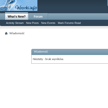
What's New?
Forum
Activity Stream
New Posts
New Events
Mark Forums Read
Wiadomość
Wiadomość
Niestety - brak wyników.