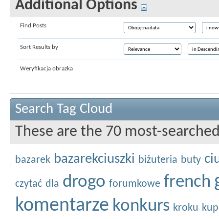
Additional Options
Find Posts
Sort Results by
Weryfikacja obrazka
Search Tag Cloud
These are the 70 most-searched
bazarekciuszki
ci
bazarek
biżuteria
buty
drogo
french
czytać
dla
forumkowe
komentarze
konkurs
kroku
kup