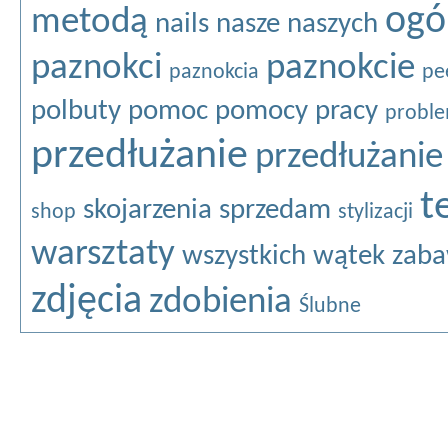
ogó
metodą
nails
nasze
naszych
paznokci
paznokcie
paznokcia
pe
polbuty
pomoc
pomocy
pracy
probl
przedłużanie
przedłużanie
t
skojarzenia
sprzedam
shop
stylizacji
warsztaty
wszystkich
wątek
zaba
zdjęcia
zdobienia
Ślubne