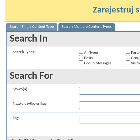
Zarejestruj s
Search Single Content Type
Search Multiple Content Types
Search In
Search Types:
All Types
Foru
Posts
Grou
Group Messages
Visit
Search For
Słowo(a):
Nazwa użytkownika:
Tag: