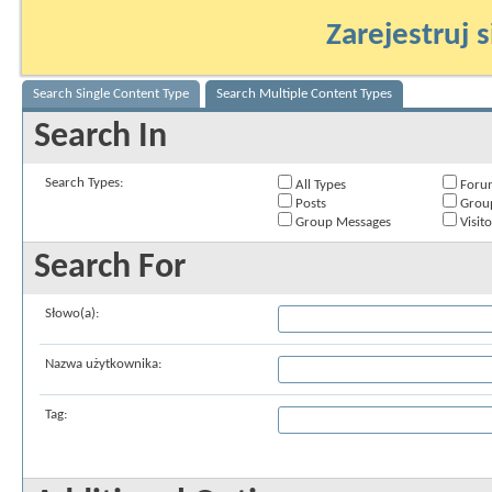
Zarejestruj s
Search Single Content Type
Search Multiple Content Types
Search In
Search Types:
All Types
Foru
Posts
Grou
Group Messages
Visit
Search For
Słowo(a):
Nazwa użytkownika:
Tag: