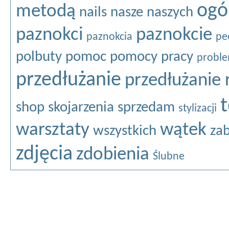
ogó
metodą
nails
nasze
naszych
paznokci
paznokcie
paznokcia
pe
polbuty
pomoc
pomocy
pracy
probl
przedłużanie
przedłużanie 
shop
skojarzenia
sprzedam
stylizacji
warsztaty
wątek
wszystkich
za
zdjęcia
zdobienia
Ślubne