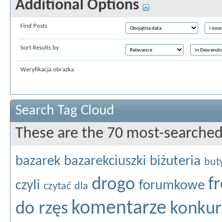
Additional Options
Find Posts
Sort Results by
Weryfikacja obrazka
Search Tag Cloud
These are the 70 most-searched
bazarek
bazarekciuszki
biżuteria
but
drogo
f
czyli
forumkowe
czytać
dla
komentarze
do rzęs
konkur