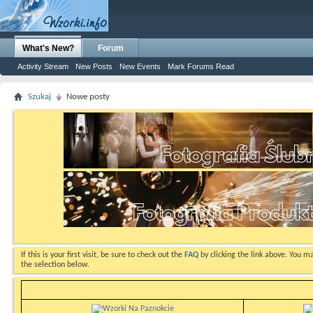
What's New?
Forum
Activity Stream
New Posts
New Events
Mark Forums Read
Szukaj
Nowe posty
If this is your first visit, be sure to check out the
FAQ
by clicking the link above. You m
the selection below.