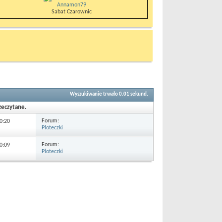
Annamon79
Sabat Czarownic
Wyszukiwanie trwało
0.01
sekund.
zeczytane.
Forum:
0:20
Ploteczki
Forum:
0:09
Ploteczki