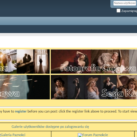
Zapamiętaj
ay have to
register
before you can post: click the register link above to proceed. To start vi
Galerie użytkowników dostępne po zalogowaniu się