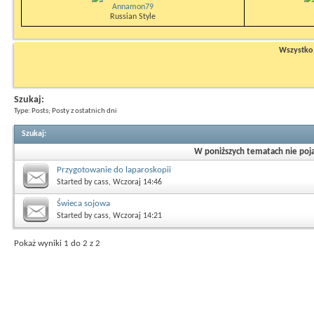
Annamon79
Russian Style
Wszystko n
Szukaj:
Type: Posts; Posty z ostatnich dni
Szukaj
:
W poniższych tematach nie poja
Przygotowanie do laparoskopii
Started by
cass
, Wczoraj 14:46
Świeca sojowa
Started by
cass
, Wczoraj 14:21
Pokaż wyniki 1 do 2 z 2