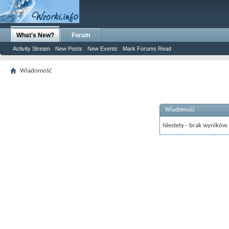
What's New?
Forum
Activity Stream
New Posts
New Events
Mark Forums Read
Wiadomość
Wiadomość
Niestety - brak wyników.