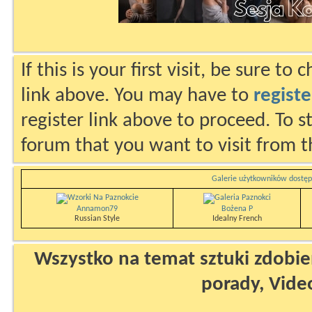
If this is your first visit, be sure to
link above. You may have to
registe
register link above to proceed. To s
forum that you want to visit from t
Galerie użytkowników dostęp
Annamon79
Bożena P
Russian Style
Idealny French
Wszystko na temat sztuki zdobien
porady, Vide