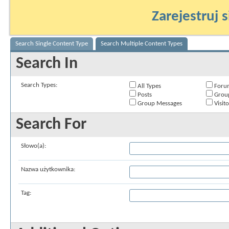
Zarejestruj s
Search Single Content Type
Search Multiple Content Types
Search In
Search Types:
All Types
Foru
Posts
Grou
Group Messages
Visit
Search For
Słowo(a):
Nazwa użytkownika:
Tag: