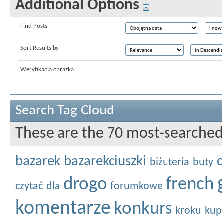
Additional Options
Find Posts
Sort Results by
Weryfikacja obrazka
Search Tag Cloud
These are the 70 most-searched
bazarek
bazarekciuszki
c
biżuteria
buty
drogo
french
czytać
dla
forumkowe
komentarze
konkurs
kroku
kup