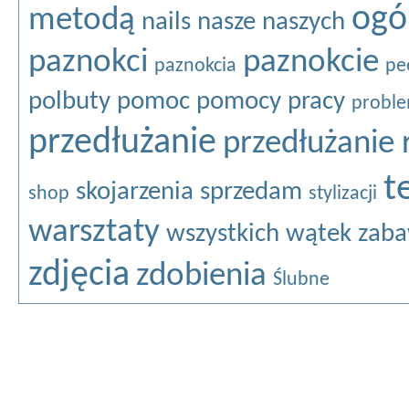
ogó
metodą
nails
nasze
naszych
paznokci
paznokcie
paznokcia
pe
polbuty
pomoc
pomocy
pracy
probl
przedłużanie
przedłużanie 
t
skojarzenia
sprzedam
shop
stylizacji
warsztaty
wszystkich
wątek
zaba
zdjęcia
zdobienia
Ślubne