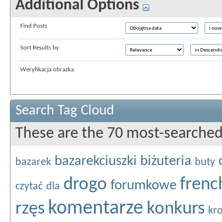
Additional Options
Find Posts
Sort Results by
Weryfikacja obrazka
Search Tag Cloud
These are the 70 most-searched
bazarekciuszki
biżuteria
bazarek
buty
drogo
frenc
forumkowe
czytać
dla
komentarze
rzęs
konkurs
kr