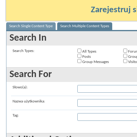
Zarejestruj s
Search Single Content Type
Search Multiple Content Types
Search In
Search Types:
All Types
Foru
Posts
Grou
Group Messages
Visit
Search For
Słowo(a):
Nazwa użytkownika:
Tag: