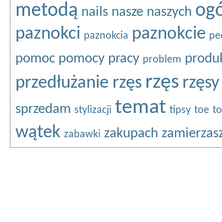
metodą
ogó
nails
nasze
naszych
paznokci
paznokcie
paznokcia
pe
pomoc
pomocy
pracy
produ
problem
rzęs
przedłużanie rzęs
rzęsy
temat
sprzedam
stylizacji
tipsy
toe
to
wątek
zakupach
zamierzas
zabawki