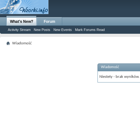
What's New?
Forum
Activity Stream
New Posts
New Events
Mark Forums Read
Wiadomość
Wiadomość
Niestety - brak wyników.