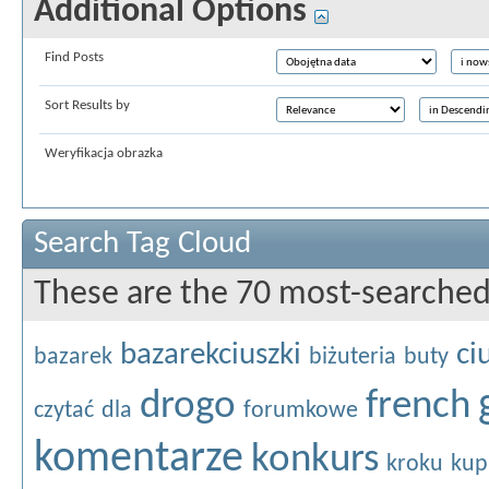
Additional Options
Find Posts
Sort Results by
Weryfikacja obrazka
Search Tag Cloud
These are the 70 most-searched
bazarekciuszki
ci
bazarek
biżuteria
buty
drogo
french
czytać
dla
forumkowe
komentarze
konkurs
kroku
kup