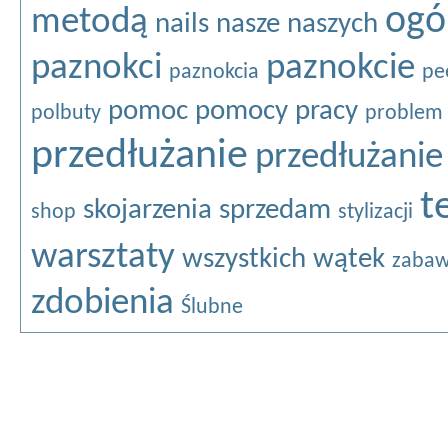
ogó
metodą
nails
nasze
naszych
paznokci
paznokcie
paznokcia
pe
pomoc
pomocy
pracy
polbuty
problem
przedłużanie
przedłużanie
t
skojarzenia
sprzedam
shop
stylizacji
warsztaty
wszystkich
wątek
zabaw
zdobienia
Ślubne