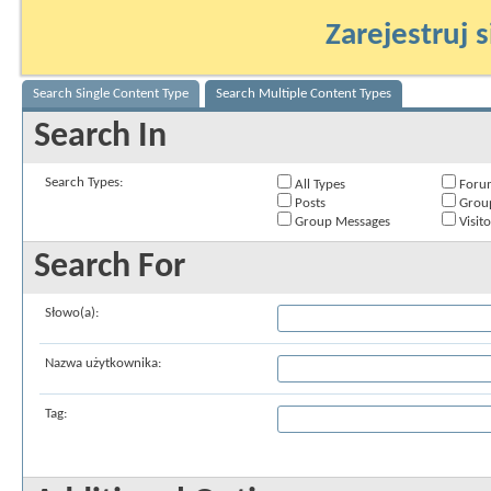
Zarejestruj s
Search Single Content Type
Search Multiple Content Types
Search In
Search Types:
All Types
Foru
Posts
Grou
Group Messages
Visit
Search For
Słowo(a):
Nazwa użytkownika:
Tag: