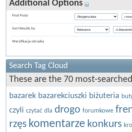
Additional Options
Find Posts
Sort Results by
Weryfikacja obrazka
Search Tag Cloud
These are the 70 most-searched
bazarek
bazarekciuszki
biżuteria
but
drogo
fre
czyli
czytać
dla
forumkowe
komentarze
rzęs
konkurs
kr