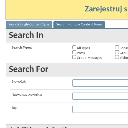
Zarejestruj s
Search Single Content Type
Search Multiple Content Types
Search In
Search Types:
All Types
Foru
Posts
Grou
Group Messages
Visit
Search For
Słowo(a):
Nazwa użytkownika:
Tag: