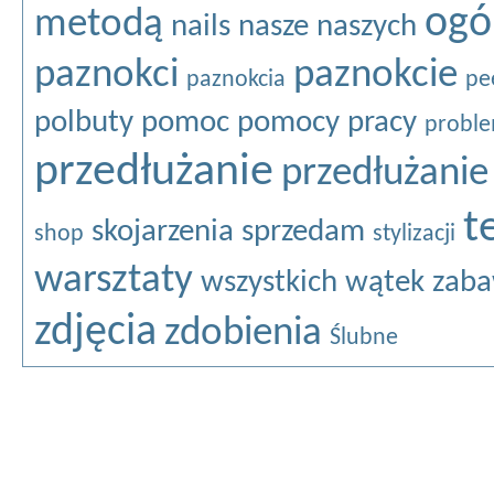
ogó
metodą
nails
nasze
naszych
paznokci
paznokcie
paznokcia
pe
polbuty
pomoc
pomocy
pracy
probl
przedłużanie
przedłużanie
t
skojarzenia
sprzedam
shop
stylizacji
warsztaty
wszystkich
wątek
zaba
zdjęcia
zdobienia
Ślubne