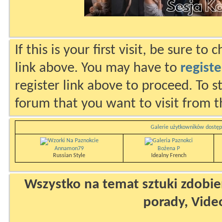
If this is your first visit, be sure to
link above. You may have to
registe
register link above to proceed. To s
forum that you want to visit from t
Galerie użytkowników dostęp
Annamon79
Bożena P
Russian Style
Idealny French
Wszystko na temat sztuki zdobien
porady, Vide