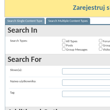
Zarejestruj s
Search Single Content Type
Search Multiple Content Types
Search In
Search Types:
All Types
Foru
Posts
Grou
Group Messages
Visit
Search For
Słowo(a):
Nazwa użytkownika:
Tag: