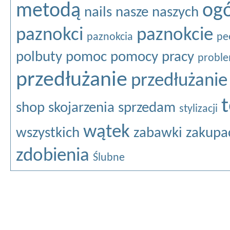
metodą
ogó
nails
nasze
naszych
paznokci
paznokcie
paznokcia
pe
polbuty
pomoc
pomocy
pracy
probl
przedłużanie
przedłużanie
shop
skojarzenia
sprzedam
stylizacji
wątek
wszystkich
zabawki
zakupa
zdobienia
Ślubne