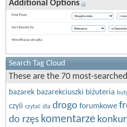
Additional Options
Find Posts
Sort Results by
Weryfikacja obrazka
Search Tag Cloud
These are the 70 most-searched
bazarek
bazarekciuszki
biżuteria
but
drogo
f
czyli
forumkowe
czytać
dla
komentarze
do rzęs
konkur