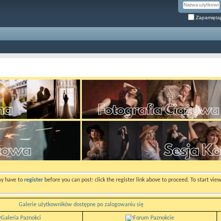
Zapamiętaj
ay have to
register
before you can post: click the register link above to proceed. To start vi
Galerie użytkowników dostępne po zalogowaniu się