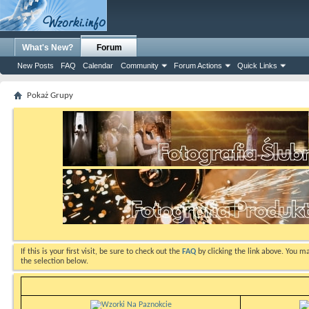
What's New?
Forum
New Posts
FAQ
Calendar
Community
Forum Actions
Quick Links
Pokaż Grupy
If this is your first visit, be sure to check out the
FAQ
by clicking the link above. You m
the selection below.