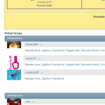
Annamon79
Russian Style
Wszystko n
Pokaż Grupy
Moderatorzy
kiwaczek2
Forum:
Inne
,
Ogólne
,
Paznokcie
,
Pogaduszki
,
Zdrowie Moda i Ur
nanami7
Forum:
Inne
,
Ogólne
,
Paznokcie
,
Pogaduszki
,
Zdrowie Moda i Ur
natalia268
Forum:
Inne
,
Ogólne
,
Paznokcie
Administrator
asia