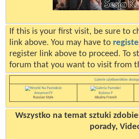
If this is your first visit, be sure to
link above. You may have to
registe
register link above to proceed. To s
forum that you want to visit from t
Galerie użytkowników dostęp
Annamon79
Bożena P
Russian Style
Idealny French
Wszystko na temat sztuki zdobien
porady, Vide