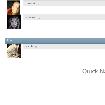
plushak
samaron
Root
Kamis
Quick N