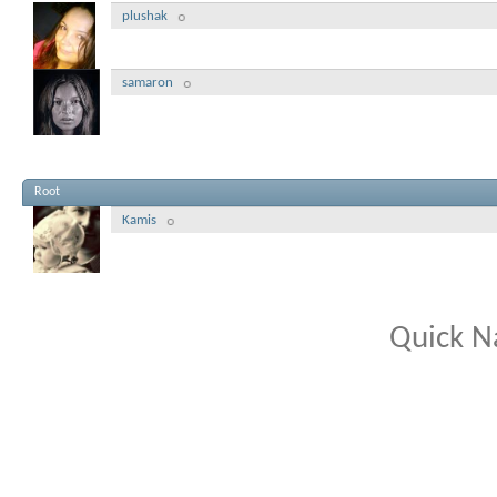
plushak
samaron
Root
Kamis
Quick N