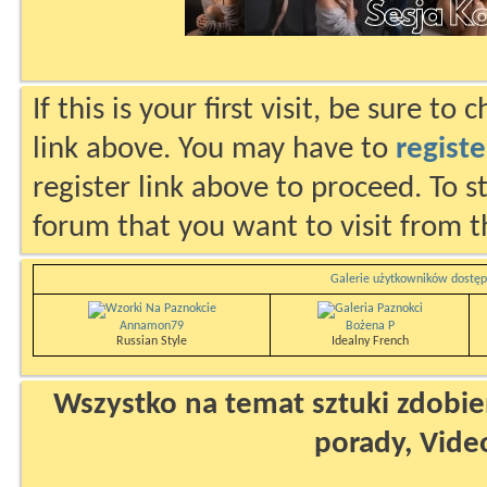
If this is your first visit, be sure to
link above. You may have to
registe
register link above to proceed. To s
forum that you want to visit from t
Galerie użytkowników dostęp
Annamon79
Bożena P
Russian Style
Idealny French
Wszystko na temat sztuki zdobien
porady, Vide