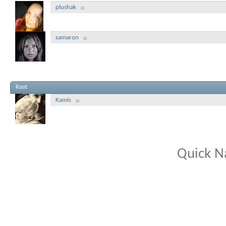
plushak
samaron
Root
Kamis
Quick N