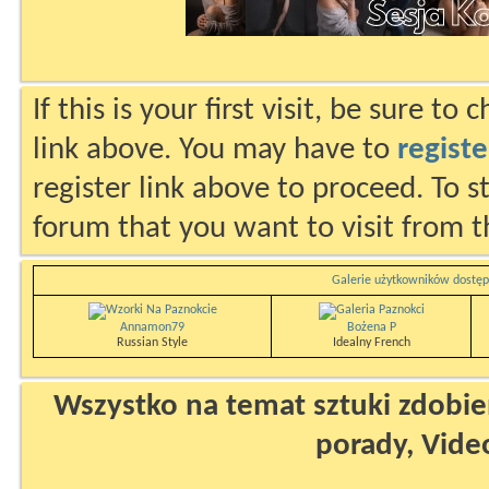
If this is your first visit, be sure to
link above. You may have to
registe
register link above to proceed. To s
forum that you want to visit from t
Galerie użytkowników dostęp
Annamon79
Bożena P
Russian Style
Idealny French
Wszystko na temat sztuki zdobien
porady, Vide