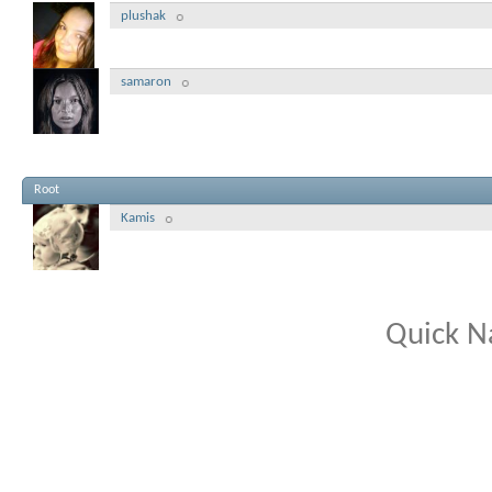
plushak
samaron
Root
Kamis
Quick N