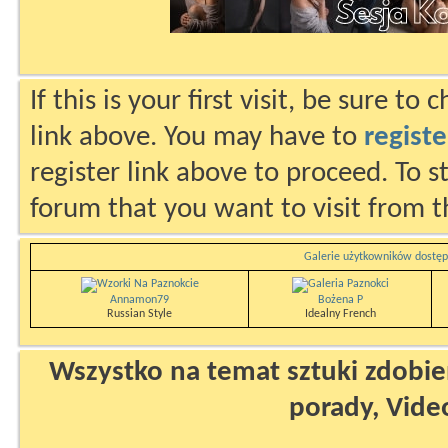
If this is your first visit, be sure to
link above. You may have to
registe
register link above to proceed. To s
forum that you want to visit from t
Galerie użytkowników dostęp
Annamon79
Bożena P
Russian Style
Idealny French
Wszystko na temat sztuki zdobien
porady, Vide