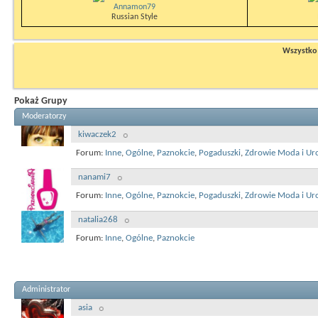
Annamon79
Russian Style
Wszystko n
Pokaż Grupy
Moderatorzy
kiwaczek2
Forum:
Inne
,
Ogólne
,
Paznokcie
,
Pogaduszki
,
Zdrowie Moda i Ur
nanami7
Forum:
Inne
,
Ogólne
,
Paznokcie
,
Pogaduszki
,
Zdrowie Moda i Ur
natalia268
Forum:
Inne
,
Ogólne
,
Paznokcie
Administrator
asia