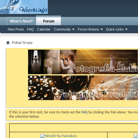
What's New?
Forum
New Posts
FAQ
Calendar
Community
Forum Actions
Quick Links
Pokaż Grupy
If this is your first visit, be sure to check out the
FAQ
by clicking the link above. You m
the selection below.