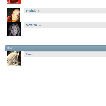
plushak
samaron
Root
Kamis