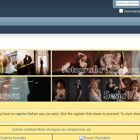
Zapamiętaj
ay have to
register
before you can post: click the register link above to proceed. To start vi
Galerie użytkowników dostępne po zalogowaniu się