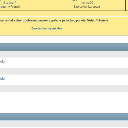
Bożena P
Ivonna70
Idealny French
Szpice konkursowe
a temat sztuki zdobienia paznokci, galerie paznokci, porady, Video Tutoriale
Zarejestruj się już dziś
oda
oda