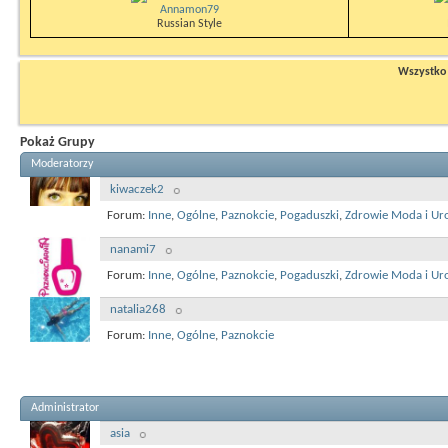
Annamon79
Russian Style
Wszystko n
Pokaż Grupy
Moderatorzy
kiwaczek2
Forum:
Inne
,
Ogólne
,
Paznokcie
,
Pogaduszki
,
Zdrowie Moda i Ur
nanami7
Forum:
Inne
,
Ogólne
,
Paznokcie
,
Pogaduszki
,
Zdrowie Moda i Ur
natalia268
Forum:
Inne
,
Ogólne
,
Paznokcie
Administrator
asia