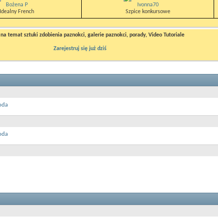
Bożena P
Ivonna70
Idealny French
Szpice konkursowe
a temat sztuki zdobienia paznokci, galerie paznokci, porady, Video Tutoriale
Zarejestruj się już dziś
oda
oda