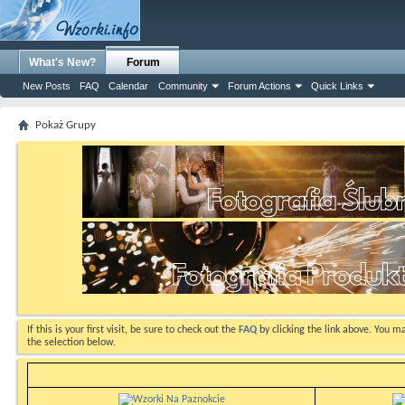
What's New?
Forum
New Posts
FAQ
Calendar
Community
Forum Actions
Quick Links
Pokaż Grupy
If this is your first visit, be sure to check out the
FAQ
by clicking the link above. You m
the selection below.