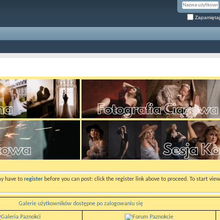
Zapamiętaj
ay have to
register
before you can post: click the register link above to proceed. To start vi
Galerie użytkowników dostępne po zalogowaniu się