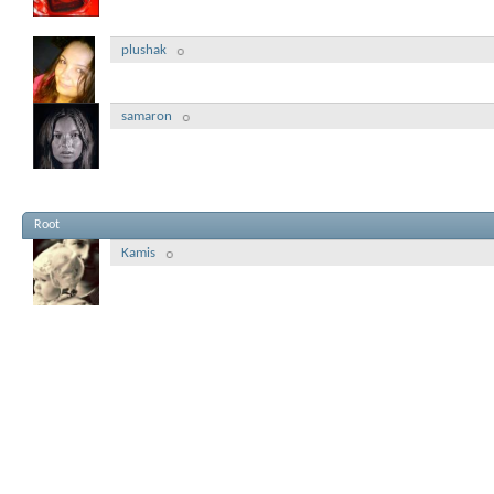
plushak
samaron
Root
Kamis