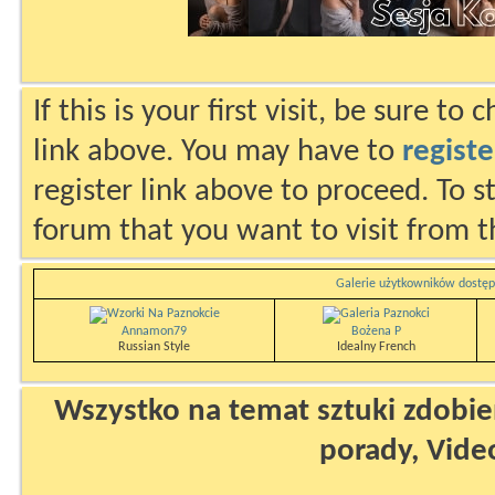
If this is your first visit, be sure to
link above. You may have to
registe
register link above to proceed. To s
forum that you want to visit from t
Galerie użytkowników dostęp
Annamon79
Bożena P
Russian Style
Idealny French
Wszystko na temat sztuki zdobien
porady, Vide