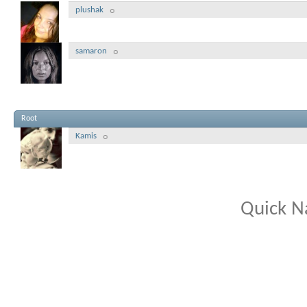
plushak
samaron
Root
Kamis
Quick N